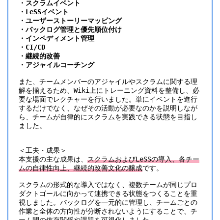
・スクラムイベント
・LeSSイベント
・ユーザーストーリーマッピング
・バックログ管理と優先順位付け
・インペディメント管理
・CI/CD
・継続的改善
・アジャイルコーチング
また、チームメンバーのアジャイルやスクラムに関する理
解を揃えるため、Wiki上にトレーニング資料を整備し、必
要な場面でレクチャーを行いました。単にイベントを進行
するだけでなく、なぜその活動が必要なのかを説明しなが
ら、チームが自律的にスクラムを実践できる状態を目指し
ました。
＜工夫・成果＞
本支援の主な成果は、
スクラムおよびLeSSの導入、各チー
ムの自律性向上、継続的改善文化の醸成
です。
スクラムの形式的な導入ではなく、複数チームが同じプロ
ダクトゴールに向かって連携できる状態をつくることを重
視しました。バックログを一元的に管理し、チームごとの
作業と全体の方向性が分断されないようにすることで、チ
ーム間の依存関係や課題を可視化しました。