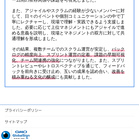
また、アジャイルやスクラムの経験が少ないメンバーに対
して、日々のイベントや個別コミュニケーションの中で丁
寧にレクチャーし、現場で理解・実践できるよう支援しま
した。必要に応じて上位マネジメントにもアジャイルで進
める意義を説明し、現場とマネジメントの双方に対して共
通理解を形成しました。
その結果、複数チームでのスクラム運営が安定し、
バック
ログの精度向上、スプリント運営の定着、課題の早期可視
化、チーム間連携の強化
につながりました。また、スプリ
ントレビューやレトロスペクティブを通じて、フィードバ
ックを前向きに受け止め、互いの成果を認め合い、
改善を
積み重ねる文化の醸成
にも貢献しました。
プライバシーポリシー
サイトマップ