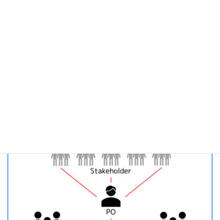
く、共通で利用できる生成AIプラットフォームの整備を進
めていました。
生成AIの活用には、LLMの推論・学習、RAG、ファインチュ
ーニングなどを支える環境に加え、セキュリティや運用、
各プロジェクトへの展開を考慮した基盤設計が必要です。
一方で、プロジェクトごとに一から環境を構築すると、時
間・コスト・技術的な負荷が大きくなり、生成AI活用のス
ピードが上がりにくいという課題がありました。
AX Consultingでは、生成AIプラットフォームを構築する
プロジェクトに
スクラムマスター
として参画し、プロセス
面の支援を行いました。複雑な技術領域と複数チーム体制
の中で、開発プロセス（主に
スクラム/LeSS
）を整備し、
チーム間の連携を高めながら、アジャイルにプロジェクト
を推進できる状態をつくることを目的としました。