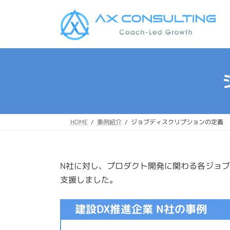
コ
ナ
ン
ビ
テ
ゲ
ン
ー
ツ
シ
へ
ョ
ス
ン
キ
に
ッ
移
プ
動
HOME
事例紹介
ジョブディスクリプションの定義
N社に対し、プロダクト開発に関わる各ジョ
支援しました。
建設DX推進企業 N社の事例