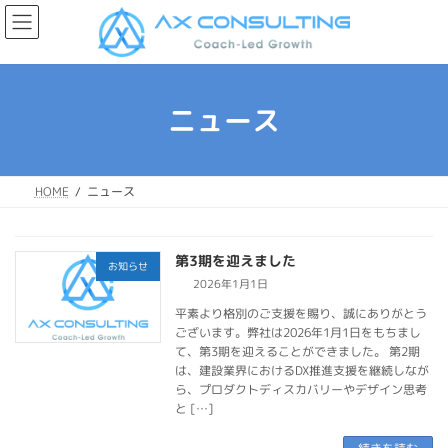
コ
ナ
ン
ビ
テ
ゲ
ン
ー
ツ
シ
へ
ョ
ニュース
ス
ン
キ
に
ッ
移
プ
動
HOME
ニュース
第3期を迎えました
お知らせ
2026年1月1日
平素より格別のご支援を賜り、誠にありがとう
ございます。弊社は2026年1月1日をもちまし
て、第3期を迎えることができました。 第2期
は、建設業界におけるDX推進支援を継続しなが
ら、プロダクトディスカバリーやデザイン思考
と […]